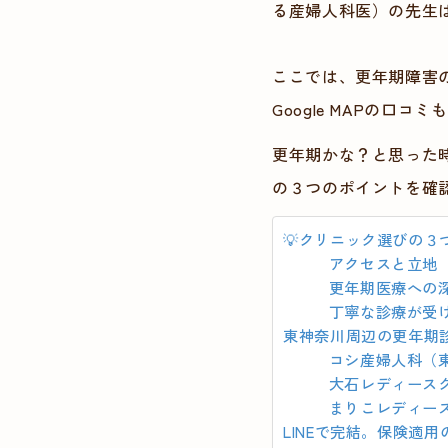
る産婦人科医）の先生
ここでは、更年期障害
Google MAPの口
更年期かな？と思った
の３つのポイントを確
💡クリニック選びの３
アクセスと立地
更年期医療への
丁寧な診療が受
東神奈川周辺の更年期
コシ産婦人科（
大石レディース
まりこレディー
LINEで完結。保険適