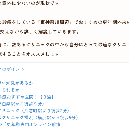
は意外に少ないのが現状です。
の診療をしている
「
東神奈川周辺
」でおすすめの更年期外来
コミも交えながら詳しく解説していきます。
時に、数あるクリニックの中から自分にとって最適なクリニ
認することをオススメします。
つのポイント
深い知見があるか
けられるか
診療おすすめ医院！【３選】
東白楽駅から徒歩５分）
クリニック（片倉町駅より徒歩2分）
スクリニック横浜（横浜駅から徒歩5分）
用の「更年期専門オンライン診療」