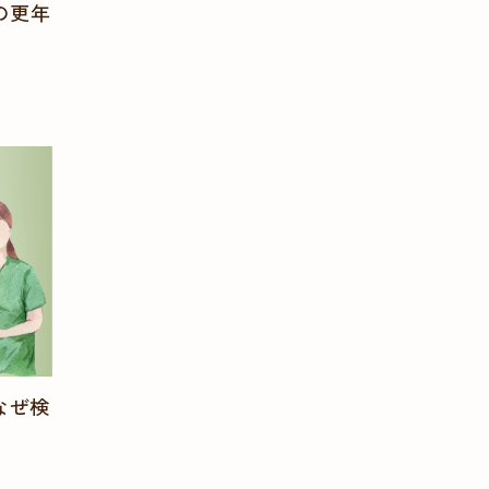
の更年
】
なぜ検