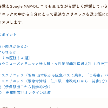
徴とGoogle MAPの口コミも交えながら詳しく解説してい
リニックの中から自分にとって最適なクリニックを選ぶ際に
ススメします。
のポイント
深い知見があるか
けられるか
すすめ医院！４選】
あやこローズクリニック婦人科・女性泌尿器科産婦人科（JR神
ィスクリニック（阪急 山本駅から阪急バスに乗車、「口谷東」バ
ースクリニック（阪急今津線 仁川駅 東改札口から 徒歩2分
院（伊保駅出口から徒歩約2分）
用の「更年期専門オンライン診療」