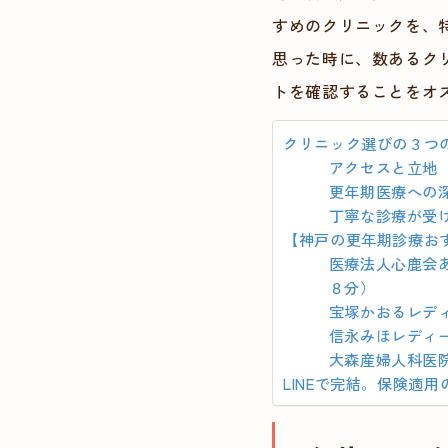
すめのクリニックを、特
思った時に、数あるク
トを確認することをオ
クリニック選びの３つ
アクセスと立地
更年期医療への
丁寧な診療が受
【神戸の更年期診療お
医療法人心鹿会
８分）
宝塚かおるレデ
信永みほレディ
大森産婦人科医
LINEで完結。保険適