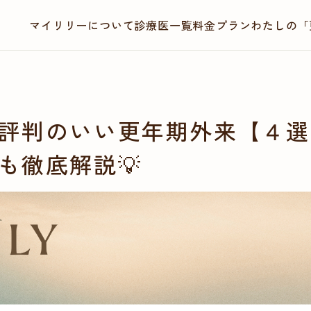
マイリリーについて
診療医一覧
料金プラン
わたしの「
評判のいい更年期外来【４選
も徹底解説💡