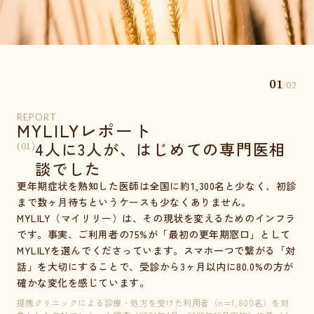
01
/
02
REPORT
RE
MYLILYレポート
M
4人に3人が、はじめての専門医相
(01)
(02
談でした
私
診
更年期症状を熟知した医師は全国に約1,300名と少なく、初診
日
まで数ヶ月待ちというケースも少なくありません。
す
MYLILY（マイリリー）は、その現状を変えるためのインフラ
医
です。事実、ご利用者の75%が「最初の更年期窓口」として
に
MYLILYを選んでくださっています。スマホ一つで繋がる「対
る
話」を大切にすることで、受診から3ヶ月以内に80.0%の方が
い
確かな変化を感じています。
提携
提携クリニックによる診療・処方を受けた利用者（n=1,800名）を対
象と