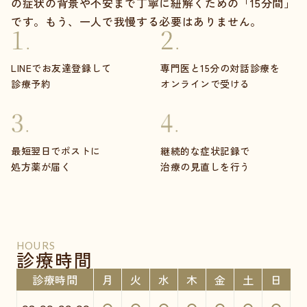
の症状の背景や不安まで丁寧に紐解くための「15分間」
です。もう、一人で我慢する必要はありません。
LINEでお友達登録して
専門医と15分の対話診療を
診療予約
オンラインで受ける
最短翌日でポストに
継続的な症状記録で
処方薬が届く
治療の見直しを行う
HOURS
診療時間
診療時間
月
火
水
木
金
土
日