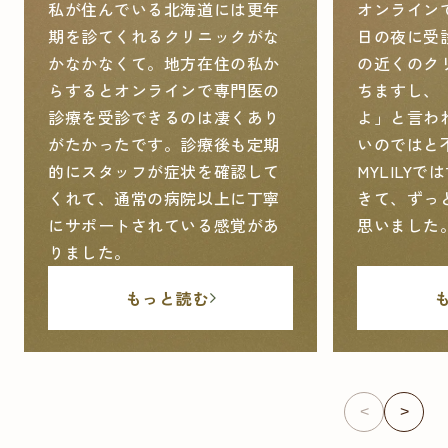
私が住んでいる北海道には更年
オンライン
期を診てくれるクリニックがな
日の夜に受
かなかなくて。地方在住の私か
の近くのク
らするとオンラインで専門医の
ちますし、
診療を受診できるのは凄くあり
よ」と言わ
がたかったです。診療後も定期
いのではと
的にスタッフが症状を確認して
MYLILY
くれて、通常の病院以上に丁寧
きて、ずっ
にサポートされている感覚があ
思いました
りました。
もっと読む
<
>