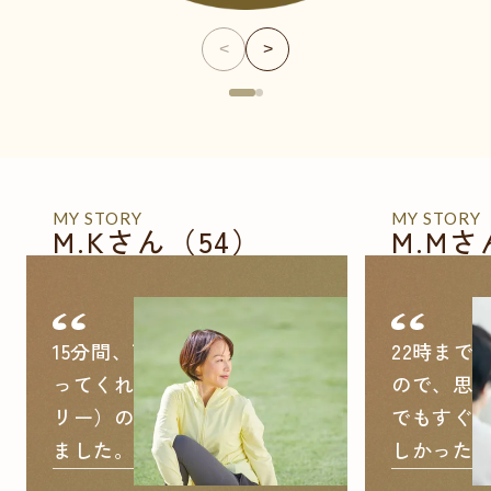
<
>
MY STORY
MY STORY
M.Kさん（54）
M.Mさ
15分間、丁寧に親身に寄り添
22時まで
ってくれるMYLILY（マイリ
ので、思
リー）の更年期診療に満足し
でもすぐ
ました。
しかった