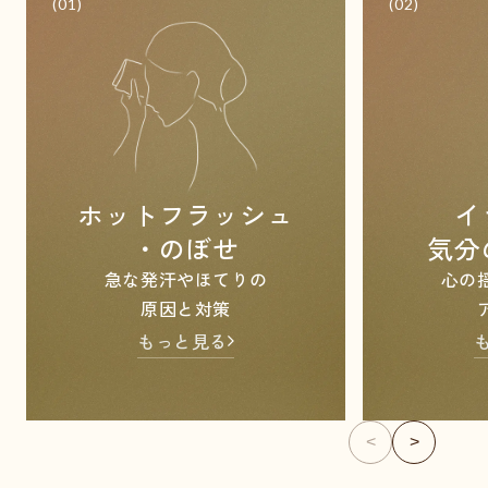
(01)
(02)
ホットフラッシュ
イ
・のぼせ
気分
急な発汗やほてりの
心の
原因と対策
もっと見る
<
>