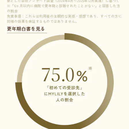
象とした自社アンケート調査（2024年4月〜2025年12月実施）に基づく
免
※「6ヶ月以内に病院で更年期と診断されたことがない」と回答した方
同
の割合
更
免責事項：これらは利用者の主観的な実感・感想であり、すべての方に
同様の効果を保証するものではありません。
更年期白書を見る