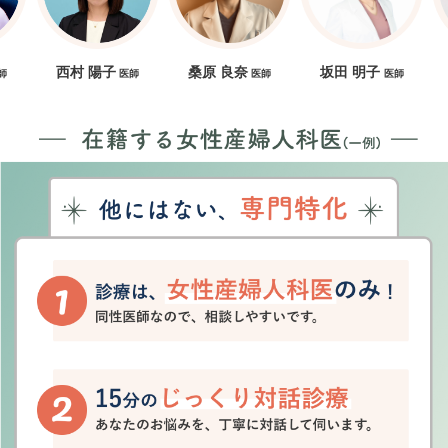
西村 陽子
桑原 良奈
坂田 明子
秦 麻
医師
医師
医師